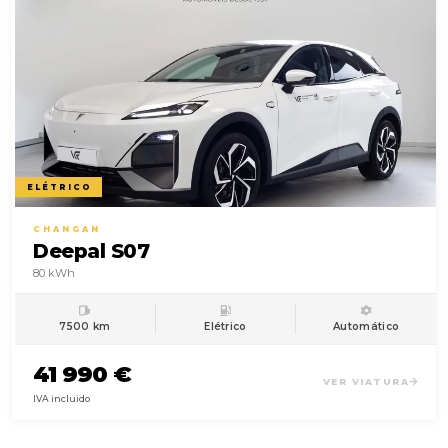
ELÉTRICO
CHANGAN
Deepal S07
80 kWh
7500 km
Elétrico
Automático
41 990 €
VER VIATURA
IVA incluido