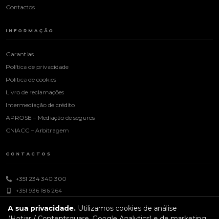
Contactos
INFORMAÇÃO
Garantias
Política de privacidade
Política de cookies
Livro de reclamações
Intermediação de crédito
APROSE – Mediação de seguros
CNIACC – Arbitragem
CONTACTOS
+351 234 340 300
+351 936 186 264
dias úteis das 09h às 18h
A sua privacidade.
Utilizamos cookies de análise
geral@vitorguimaraes.com
(Hotjar / Contentsquare, Google Analytics) e de marketing