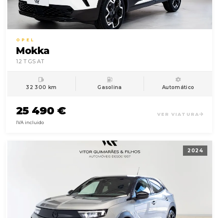
OPEL
Mokka
1.2 T GS AT
32 300 km
Gasolina
Automático
25 490 €
VER VIATURA
IVA incluido
2024