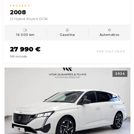
PEUGEOT
2008
1.2 Hybrid Allure e-DCS6
16 000 km
Gasolina
Automático
27 990 €
VER VIATURA
IVA incluido
2024