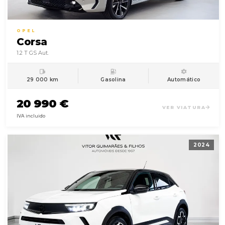
OPEL
Corsa
1.2 T GS Aut.
29 000 km
Gasolina
Automático
20 990 €
VER VIATURA
IVA incluido
2024