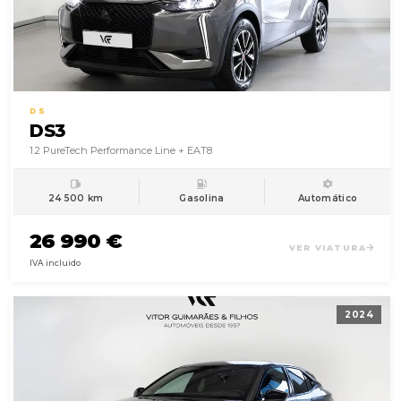
DS
DS3
1.2 PureTech Performance Line + EAT8
24 500 km
Gasolina
Automático
26 990 €
VER VIATURA
IVA incluido
2024