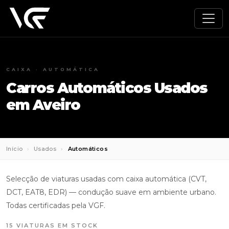
CAIXA · AUTOMÁTICA
Carros Automáticos Usados
em Aveiro
Início
Usados
Automáticos
Selecção de viaturas usadas com caixa automática (CVT,
DCT, EAT8, EDR) — condução suave em ambiente urbano.
Todas certificadas pela VGF.
15 VIATURAS EM STOCK