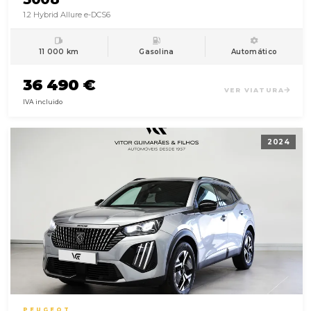
1.2 Hybrid Allure e-DCS6
11 000 km
Gasolina
Automático
36 490 €
VER VIATURA
IVA incluido
2024
PEUGEOT