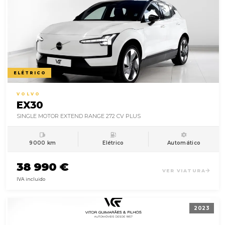
ELÉTRICO
VOLVO
EX30
SINGLE MOTOR EXTEND RANGE 272 CV PLUS
9000 km
Elétrico
Automático
38 990 €
VER VIATURA
IVA incluido
2023