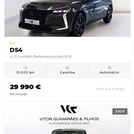
DS
DS4
4 1.2 PureTech Performance Line EAT8
19 000 km
Gasolina
Automático
29 990 €
VER VIATURA
IVA incluido
2020