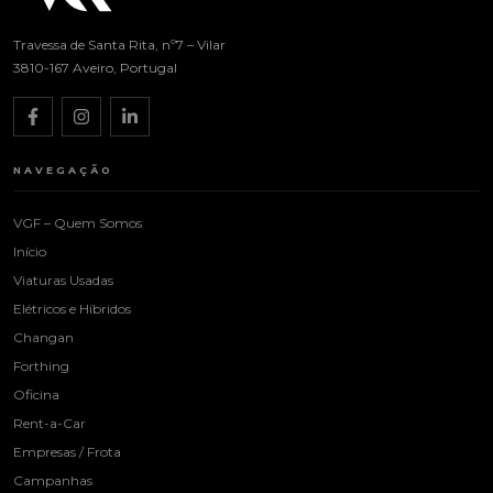
Travessa de Santa Rita, nº7 – Vilar
3810-167 Aveiro, Portugal
NAVEGAÇÃO
VGF – Quem Somos
Início
Viaturas Usadas
Elétricos e Híbridos
Changan
Forthing
Oficina
Rent-a-Car
Empresas / Frota
Campanhas