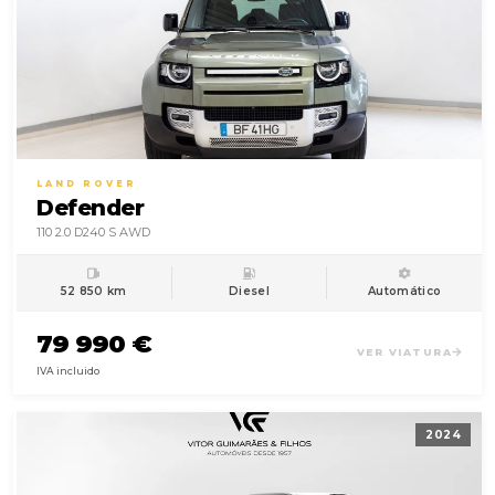
LAND ROVER
Defender
110 2.0 D240 S AWD
52 850 km
Diesel
Automático
79 990 €
VER VIATURA
IVA incluido
2024