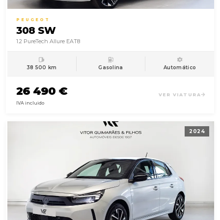
PEUGEOT
308 SW
1.2 PureTech Allure EAT8
38 500 km
Gasolina
Automático
26 490 €
VER VIATURA
IVA incluido
2024