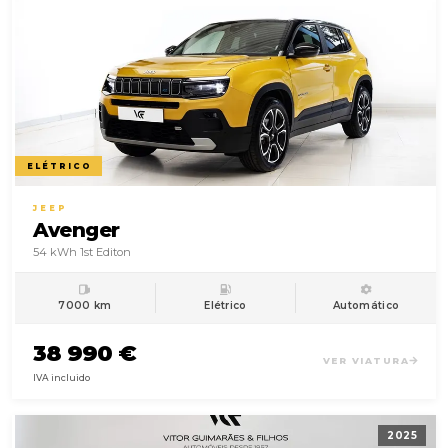
ELÉTRICO
JEEP
Avenger
54 kWh 1st Editon
7000 km
Elétrico
Automático
38 990 €
VER VIATURA
IVA incluido
2025