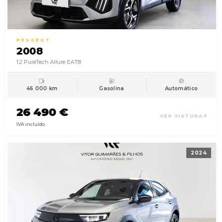
PEUGEOT
2008
1.2 PureTech Allure EAT8
46 000 km
Gasolina
Automático
26 490 €
VER VIATURA
IVA incluído
2024