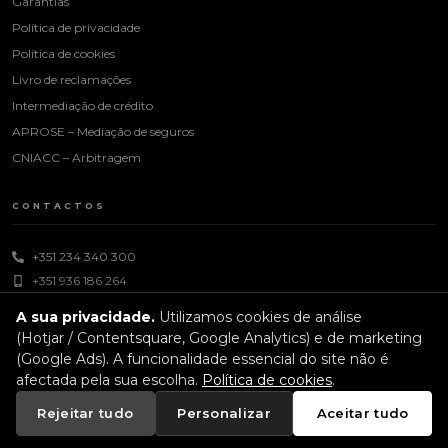
Garantias
Política de privacidade
Política de cookies
Livro de reclamações
Intermediação de crédito
APROSE – Mediação de seguros
CNIACC – Arbitragem
CONTACTOS
+351 234 340 300
+351 936 186 264
dias úteis das 09h às 18h
A sua privacidade.
Utilizamos cookies de análise
geral@vitorguimaraes.com
(Hotjar / Contentsquare, Google Analytics) e de marketing
(Google Ads). A funcionalidade essencial do site não é
afectada pela sua escolha.
Política de cookies
.
© 2026 Vitor Guimarães e Filhos, S.A. — Todos os direitos reservados
Rejeitar tudo
Personalizar
Aceitar tudo
NIF: 507 871 286