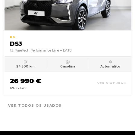
DS
DS3
1.2 PureTech Performance Line + EAT8
24 500 km
Gasolina
Automático
26 990 €
VER VIATURA
IVA incluído
VER TODOS OS USADOS