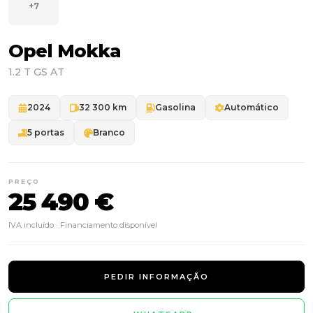
+7
Opel Mokka
1.2 T GS AT
2024
32 300 km
Gasolina
Automático
5 portas
Branco
PREÇO
25 490 €
IVA incluído · Financiamento disponível
PEDIR INFORMAÇÃO