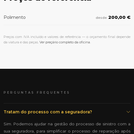
200,00 €
Polimento
desde
Preços com IVA incluído e valores de referência — o orçamento final depende
da viatura e das peças.
Ver preçário completo da oficina
.
PERGUNTAS FREQUENTES
Tratam do processo com a seguradora?
Sim. Podemos ajudar na gestão do processo de sinistro com a
sua seguradora, para simplificar o processo de reparação após