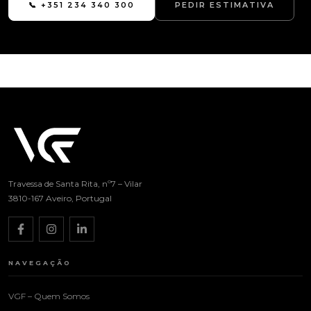
📞 +351 234 340 300
PEDIR ESTIMATIVA
Travessa de Santa Rita, nº7 – Vilar
3810-167 Aveiro, Portugal
NAVEGAÇÃO
VGF – Quem Somos