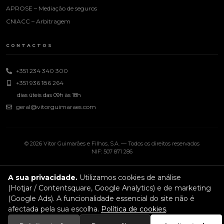
APROSE – Mediação de seguros
CNIACC – Arbitragem
CONTACTOS
+351 234 340 300
+351 936 186 264
dias úteis das 09h às 18h
geral@vitorguimaraes.com
© 2026 Vitor Guimarães e Filhos, S.A. — Todos os direitos reservados
NIF: 507 871 286
A sua privacidade.
Utilizamos cookies de análise
(Hotjar / Contentsquare, Google Analytics) e de marketing
(Google Ads). A funcionalidade essencial do site não é
afectada pela sua escolha.
Política de cookies
.