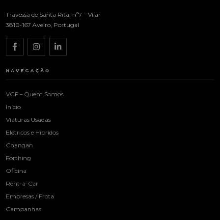
Travessa de Santa Rita, nº7 – Vilar
3810-167 Aveiro, Portugal
NAVEGAÇÃO
VGF – Quem Somos
Início
Viaturas Usadas
Elétricos e Híbridos
Changan
Forthing
Oficina
Rent-a-Car
Empresas / Frota
Campanhas