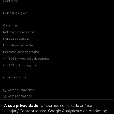
Contactos
INFORMAÇÃO
Garantias
Política de privacidade
Política de cookies
Livro de reclamações
Intermediação de crédito
APROSE – Mediação de seguros
CNIACC – Arbitragem
CONTACTOS
+351 234 340 300
+351 936 186 264
dias úteis das 09h às 18h
A sua privacidade.
Utilizamos cookies de análise
geral@vitorguimaraes.com
(Hotjar / Contentsquare, Google Analytics) e de marketing